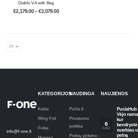
Diablo V.4 with Bag
€
2,179.00
–
€
3,079.00
KATEGORIJOS
NAUDINGA
NAUJIENOS
Kaitai
Pučia.lt
PuciaHub 
Vėjo nama
Wing Foil
Privatumo
kur
6
bendrystė
politika
Foilai
GRU
svarbiau 
info@f-one.lt
pelną
Prekių pirkimo -
Manera