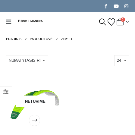
0
PRADINIS
PARDUOTUVĖ
21M²-D
NETURIME