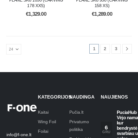
PLANE SK8 1050 (CARVING
PLANE SK8 950 (CARVING
178 XXS)
158 XS)
€
1,329.00
€
1,289.00
1
2
3
KATEGORIJOS
NAUDINGA
NAUJIENOS
Kaitai
Pučia.lt
PuciaHub 
Vėjo nama
Wing Foil
Privatumo
kur
6
bendrystė
politika
Foilai
GRU
svarbiau 
info@f-one.lt