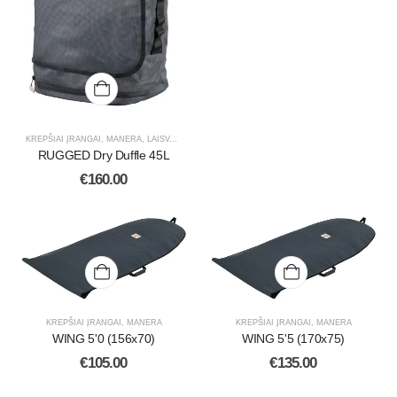
KREPŠIAI ĮRANGAI
,
MANERA
,
LAISVALAIKIO PREKĖS
RUGGED Dry Duffle 45L
€
160.00
KREPŠIAI ĮRANGAI
,
MANERA
KREPŠIAI ĮRANGAI
,
MANERA
WING 5'0 (156x70)
WING 5'5 (170x75)
€
105.00
€
135.00