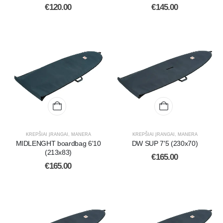
€
120.00
€
145.00
KREPŠIAI ĮRANGAI
,
MANERA
KREPŠIAI ĮRANGAI
,
MANERA
MIDLENGHT boardbag 6'10
DW SUP 7'5 (230x70)
(213x83)
€
165.00
€
165.00