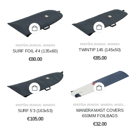
KREPŠIAI ĮRANGAI
,
MANERA
KREPŠIAI ĮRANGAI
,
MANERA
TWINTIP 145 (145x50)
SURF FOIL 4'4 (135x60)
€
85.00
€
80.00
KREPŠIAI ĮRANGAI
,
MANERA
,
AKSESUARAI
KREPŠIAI ĮRANGAI
,
MANERA
MANERA MAST COVERS
SURF 5'3 (163x53)
650MM FOILBAGS
€
105.00
€
32.00