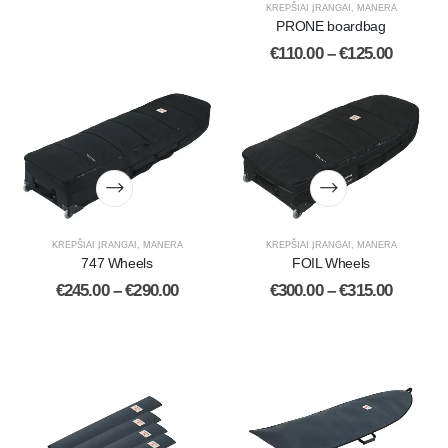
KREPŠIAI ĮRANGAI
,
MANERA
PRONE boardbag
€
110.00
–
€
125.00
KREPŠIAI ĮRANGAI
,
MANERA
KREPŠIAI ĮRANGAI
,
MANERA
747 Wheels
FOIL Wheels
€
245.00
–
€
290.00
€
300.00
–
€
315.00