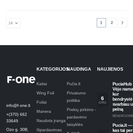
1
2
KATEGORIJOS
NAUDINGA
NAUJIENOS
Kaitai
Pučia.lt
PuciaHub 
Vėjo nama
Wing Foil
Privatumo
kur
6
bendrystė
politika
Foilai
GRU
svarbiau 
info@f-one.lt
pelną
Prekių pirkimo -
Manera
+(370) 662
BENDRUOM
pardavimo
Naudota įranga
33649
taisyklės
Pucia.lt —
Ozo g. 30B,
Išpardavimas
kas tai per