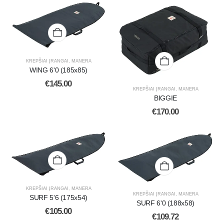
KREPŠIAI ĮRANGAI
,
MANERA
WING 6'0 (185x85)
€
145.00
KREPŠIAI ĮRANGAI
,
MANERA
BIGGIE
€
170.00
KREPŠIAI ĮRANGAI
,
MANERA
KREPŠIAI ĮRANGAI
,
MANERA
SURF 5'6 (175x54)
SURF 6'0 (188x58)
€
105.00
€
109.72