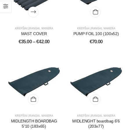
KREPŠIAI ĮRANGAI
,
MANERA
KREPŠIAI ĮRANGAI
,
MANERA
MAST COVER
PUMP FOIL 100 (100x52)
€
35.00
–
€
42.00
€
70.00
KREPŠIAI ĮRANGAI
,
MANERA
KREPŠIAI ĮRANGAI
,
MANERA
MIDLENGTH BOARDBAG
MIDLENGHT boardbag 6'6
5'10 (183x65)
(203x77)