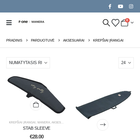
0
PRADINIS
PARDUOTUVĖ
AKSESUARAI
KREPŠIAI ĮRANGAI
KREPŠIAI ĮRANGAI
,
MANERA
,
AKSESUARAI
STAB SLEEVE
€
28.00