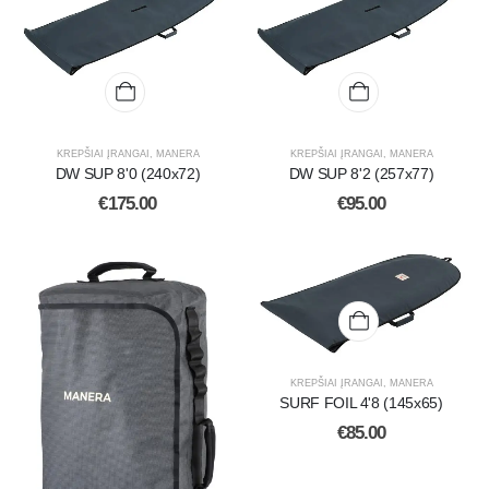
KREPŠIAI ĮRANGAI
,
MANERA
KREPŠIAI ĮRANGAI
,
MANERA
DW SUP 8'0 (240x72)
DW SUP 8'2 (257x77)
€
175.00
€
95.00
KREPŠIAI ĮRANGAI
,
MANERA
SURF FOIL 4'8 (145x65)
€
85.00