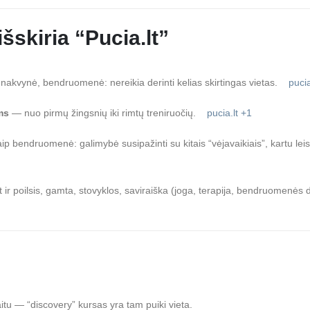
šskiria “Pucia.lt”
akvynė, bendruomenė: nereikia derinti kelias skirtingas vietas.
pucia
ms
— nuo pirmų žingsnių iki rimtų treniruočių.
pucia.lt
+1
 bendruomenė: galimybė susipažinti su kitais “vėjavaikiais”, kartu leist
 ir poilsis, gamta, stovyklos, saviraiška (joga, terapija, bendruomenės 
itu — “discovery” kursas yra tam puiki vieta.