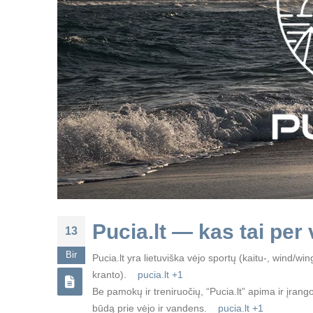
Pucia.lt — kas tai per 
13
Bir
Pucia.lt yra lietuviška vėjo sportų (kaitu-, wind/w
kranto).
pucia.lt
+1
Be pamokų ir treniruočių, “Pucia.lt” apima ir įra
būdą prie vėjo ir vandens.
pucia.lt
+1