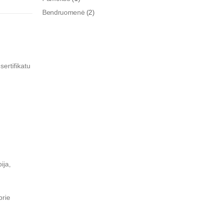
Bendruomenė
(2)
ertifikatu
ija,
prie