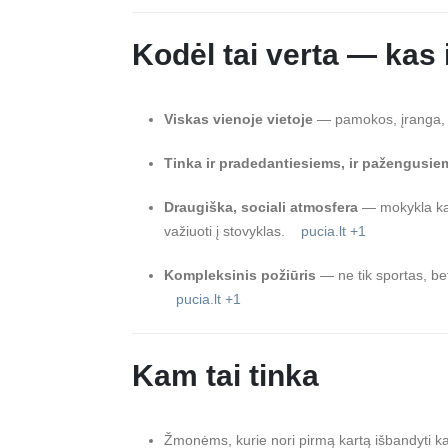
Kodėl tai verta — kas i
Viskas vienoje vietoje
— pamokos, įranga, n
Tinka ir pradedantiesiems, ir pažengusie
Draugiška, sociali atmosfera
— mokykla kaip
važiuoti į stovyklas.
pucia.lt
+1
Kompleksinis požiūris
— ne tik sportas, bet
pucia.lt
+1
Kam tai tinka
Žmonėms, kurie nori pirmą kartą išbandyti ka