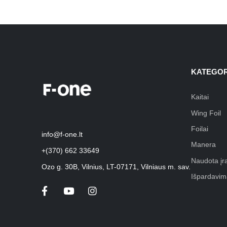
KATEGOR
Kaitai
Wing Foil
Foilai
info@f-one.lt
Manera
+(370) 662 33649
Naudota įr
Ozo g. 30B, Vilnius, LT-07171, Vilniaus m. sav.
Išpardavim