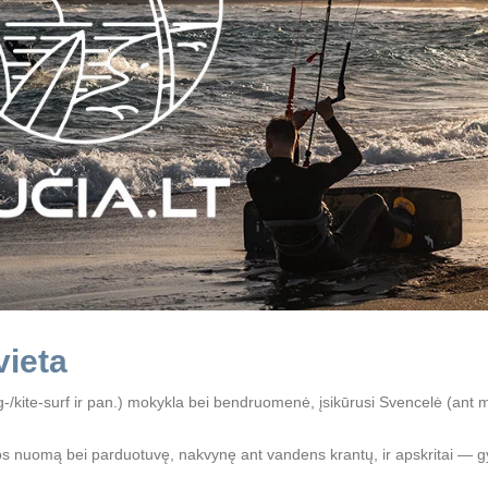
vieta
ing-/kite-surf ir pan.) mokykla bei bendruomenė, įsikūrusi Svencelė (ant 
ngos nuomą bei parduotuvę, nakvynę ant vandens krantų, ir apskritai — 