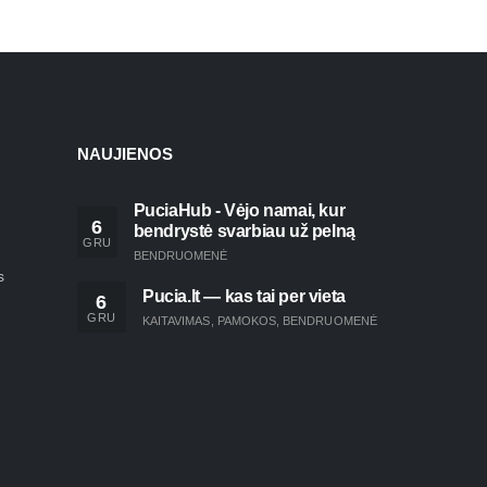
NAUJIENOS
PuciaHub - Vėjo namai, kur
6
bendrystė svarbiau už pelną
GRU
BENDRUOMENĖ
s
Pucia.lt — kas tai per vieta
6
GRU
KAITAVIMAS
,
PAMOKOS
,
BENDRUOMENĖ