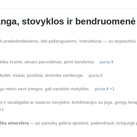
anga, stovyklos ir bendruomenė
k pradedantiesiems, tiek pažengusiems. Instruktoriai — su tarptautiniu s
raktika krante, aitvaro paruošimas, pirmi bandymai.
pucia.lt
obulėti: triukai, posūkiai, technika vandenyje.
pucia.lt
gu neturi savo įrangos, gali naudotis mokyklos.
pucia.lt
+1
ir savaitgaliai ar vasaros stovyklos: kombinacijos su joga, gongų terap
+1
ška atmosfera
— po pamokų galima apsistoti, pabendrauti, prisijungti 