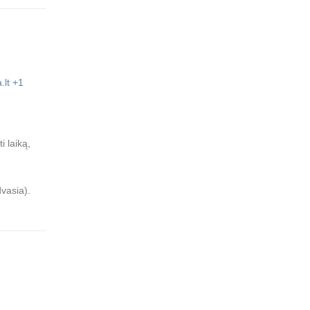
.lt
+1
i laiką,
dvasia).