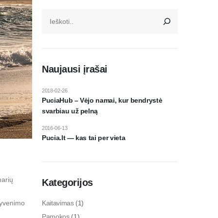
Naujausi įrašai
2018-02-26
PuciaHub – Vėjo namai, kur bendrystė
svarbiau už pelną
2016-06-13
Pucia.lt — kas tai per vieta
marių
Kategorijos
gyvenimo
Kaitavimas
(1)
Pamokos
(1)