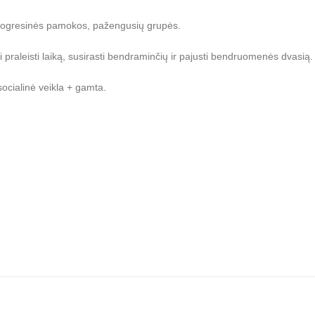
— progresinės pamokos, pažengusių grupės.
praleisti laiką, susirasti bendraminčių ir pajusti bendruomenės dvasią.
socialinė veikla + gamta.