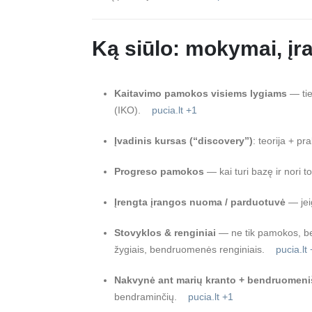
Ką siūlo: mokymai, įr
Kaitavimo pamokos visiems lygiams
— tie
(IKO).
pucia.lt
+1
Įvadinis kursas (“discovery”)
: teorija + p
Progreso pamokos
— kai turi bazę ir nori t
Įrengta įrangos nuoma / parduotuvė
— jei
Stovyklos & renginiai
— ne tik pamokos, bet 
žygiais, bendruomenės renginiais.
pucia.lt
Nakvynė ant marių kranto + bendruomeni
bendraminčių.
pucia.lt
+1