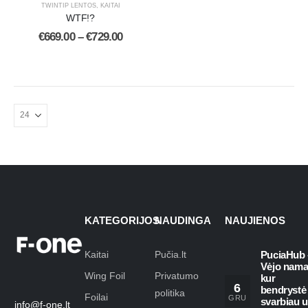
TWINTIP LENTOS
,
KAITAI
WTF!?
€
669.00
–
€
729.00
KATEGORIJOS
NAUDINGA
NAUJIENOS
Kaitai
Pučia.lt
PuciaHub 
Vėjo nama
Wing Foil
Privatumo
kur
6
bendrystė
politika
Foilai
GRU
svarbiau 
info@f-one.lt