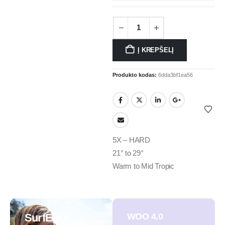
Į KREPŠELĮ
Produkto kodas:
6dda3bf1ea56
5X – HARD
21° to 29°
Warm to Mid Tropic
SurfEars
WOO 4.0