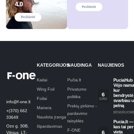
4.0
Peržiūrėti
Peržiūrėti
KATEGORIJOS
NAUDINGA
NAUJIENOS
Kaitai
Pučia.lt
PuciaHub 
Vėjo nama
Wing Foil
Privatumo
kur
6
bendrystė
politika
Foilai
GRU
svarbiau 
info@f-one.lt
pelną
Prekių pirkimo -
Manera
+(370) 662
BENDRUOM
pardavimo
Naudota įranga
33649
taisyklės
Pucia.lt —
Ozo g. 30B,
Išpardavimas
kas tai per
F-ONE
6
vieta
Vilnius, LT-