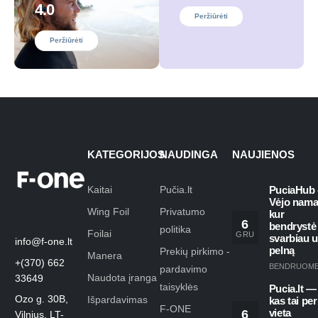
4.0
Peržiūrėti
Peržiūrėti
KATEGORIJOS
NAUDINGA
NAUJIENOS
Kaitai
Pučia.lt
PuciaHub 
Vėjo nama
Wing Foil
Privatumo
kur
6
bendrystė
politika
Foilai
GRU
svarbiau 
info@f-one.lt
pelną
Prekių pirkimo -
Manera
+(370) 662
BENDRUOM
pardavimo
Naudota įranga
33649
taisyklės
Pucia.lt —
Ozo g. 30B,
Išpardavimas
kas tai per
F-ONE
6
vieta
Vilnius, LT-