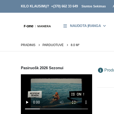
KILO KLAUSIMŲ? +
(370) 662 33 649
Siuntos Sekimas
NAUDOTA ĮRANGA
PRADINIS
PARDUOTUVĖ
8.0 M²
Pasiruošk 2026 Sezonui
Produ