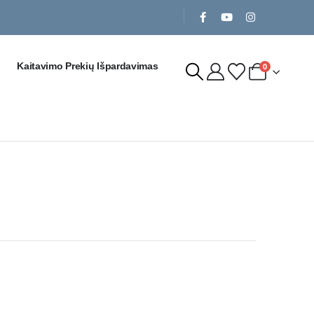
Kaitavimo Prekių Išpardavimas
0