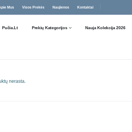
Apie Mus
Visos Prekės
Naujienos
Kontaktai
Pučia.lt
Prekių Kategorijos
Nauja Kolekcija 2026
ktų nerasta.