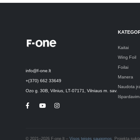
KATEGOR
Kaitai
Wing Foil
Foilai
info@f-one.lt
Manera
+(370) 662 33649
Naudota įr
Ozo g. 30B, Vilnius, LT-07171, Vilniaus m. sav.
Išpardavim
© 2021–2026 F-one.lt –
Visos teisės saugomos
. Projektą suk