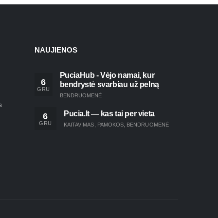
NAUJIENOS
PuciaHub - Vėjo namai, kur
6
bendrystė svarbiau už pelną
GRU
BENDRUOMENĖ
s
Pucia.lt — kas tai per vieta
6
GRU
KAITAVIMAS
,
PAMOKOS
,
BENDRUOMENĖ