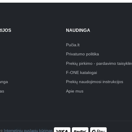
IJOS
NAUDINGA
Pučia.lt
Privatumo politika
Prekių pirkimo - pardavimo taisyklė
F-ONE katalogai
anga
Prekių naudojimosi instrukcijos
as
Apie mus
ūrė
Internetinių puslapių kūrimas
.