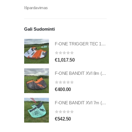
Išpardavimas
Gali Sudominti
F-ONE TRIGGER TEC 10m (naudotas)
0
out of 5
€
1,017.50
F-ONE BANDIT XVI 8m (naudotas)
0
out of 5
€
400.00
F-ONE BANDIT XVI 7m (naudotas)
0
out of 5
€
542.50