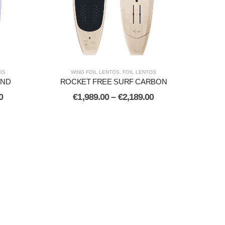
OS
WING FOIL LENTOS
,
FOIL LENTOS
IND
ROCKET FREE SURF CARBON
0
€
1,989.00
–
€
2,189.00