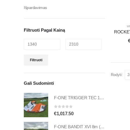
Išpardavimas
W
Filtruoti Pagal Kainą
ROCKE
Filtruoti
Rodyti:
Gali Sudominti
F-ONE TRIGGER TEC 10m (naudotas)
0
out of 5
€
1,017.50
F-ONE BANDIT XVI 8m (naudotas)