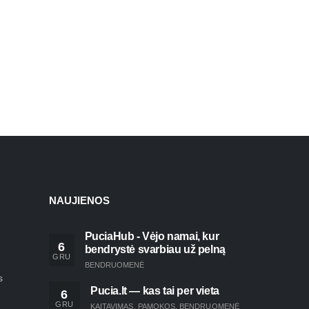
NAUJIENOS
PuciaHub - Vėjo namai, kur
6
bendrystė svarbiau už pelną
GRU
BENDRUOMENĖ
s
Pucia.lt — kas tai per vieta
6
GRU
KAITAVIMAS
,
PAMOKOS
,
BENDRUOMENĖ