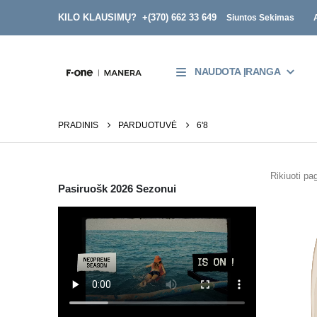
KILO KLAUSIMŲ? +
(370) 662 33 649
Siuntos Sekimas
NAUDOTA ĮRANGA
PRADINIS
PARDUOTUVĖ
6'8
Rikiuoti pag
Pasiruošk 2026 Sezonui