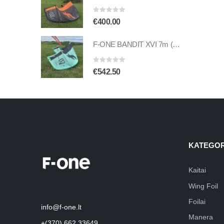
0
out of 5
€
400.00
F-ONE BANDIT XVI 7m (naudotas)
0
out of 5
€
542.50
KATEGOR
Kaitai
Wing Foil
Foilai
info@f-one.lt
Manera
+(370) 662 33649