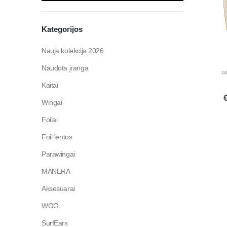
Kategorijos
Nauja kolekcija 2026
Naudota įranga
W
Kaitai
Wingai
Foilai
Foil lentos
Parawingai
MANERA
Aksesuarai
WOO
SurfEars