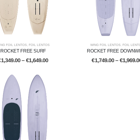
ING FOIL LENTOS
,
FOIL LENTOS
WING FOIL LENTOS
,
FOIL LENT
ROCKET FREE SURF
ROCKET FREE DOWNW
€
1,349.00
–
€
1,649.00
€
1,749.00
–
€
1,969.0