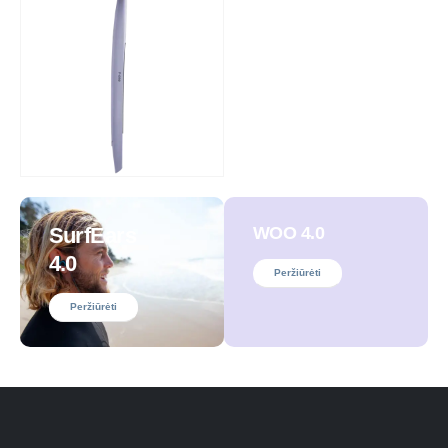
SurfEars
WOO 4.0
4.0
Peržiūrėti
Peržiūrėti