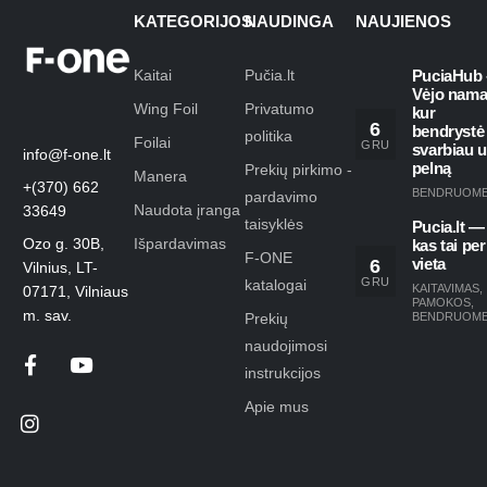
KATEGORIJOS
NAUDINGA
NAUJIENOS
Kaitai
Pučia.lt
PuciaHub 
Vėjo nama
Wing Foil
Privatumo
kur
6
bendrystė
politika
Foilai
GRU
svarbiau 
info@f-one.lt
pelną
Prekių pirkimo -
Manera
+(370) 662
BENDRUOM
pardavimo
Naudota įranga
33649
taisyklės
Pucia.lt —
Ozo g. 30B,
Išpardavimas
kas tai per
F-ONE
6
vieta
Vilnius, LT-
GRU
katalogai
KAITAVIMAS
,
07171, Vilniaus
PAMOKOS
,
m. sav.
Prekių
BENDRUOM
naudojimosi
instrukcijos
Apie mus