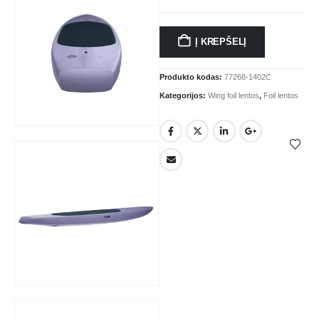
Į KREPŠELĮ
Produkto kodas:
77268-1402C
Kategorijos:
Wing foil lentos
,
Foil lentos