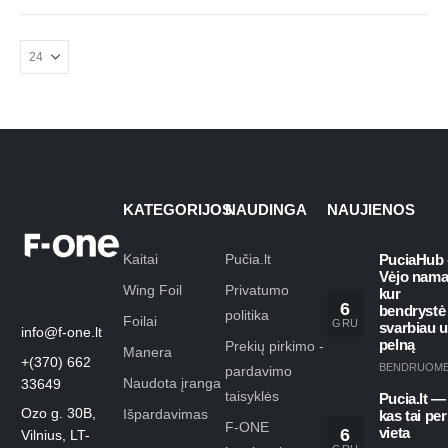
KATEGORIJOS
NAUDINGA
NAUJIENOS
Kaitai
Pučia.lt
PuciaHub 
Vėjo nama
Wing Foil
Privatumo
kur
6
bendrystė
politika
Foilai
GRU
svarbiau 
info@f-one.lt
pelną
Prekių pirkimo -
Manera
+(370) 662
BENDRUOM
pardavimo
Naudota įranga
33649
taisyklės
Pucia.lt —
Ozo g. 30B,
Išpardavimas
kas tai per
F-ONE
6
vieta
Vilnius, LT-