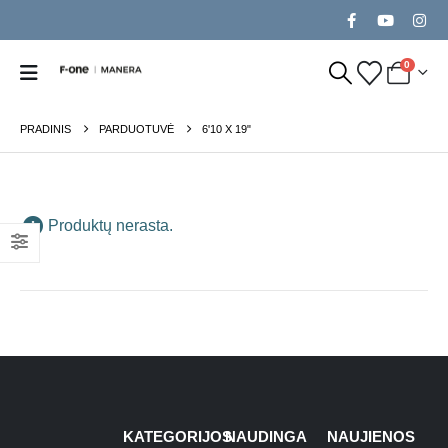
0
PRADINIS
PARDUOTUVĖ
6'10 X 19"
Produktų nerasta.
KATEGORIJOS
NAUDINGA
NAUJIENOS