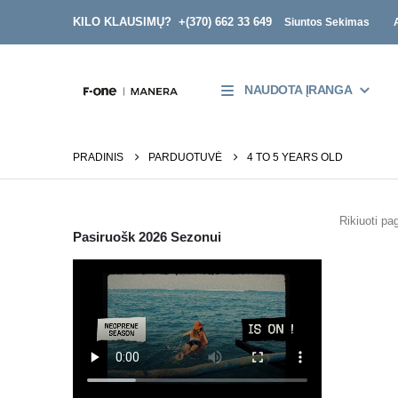
KILO KLAUSIMŲ? +
(370) 662 33 649
Siuntos Sekimas
NAUDOTA ĮRANGA
PRADINIS
PARDUOTUVĖ
4 TO 5 YEARS OLD
Rikiuoti pag
Pasiruošk 2026 Sezonui