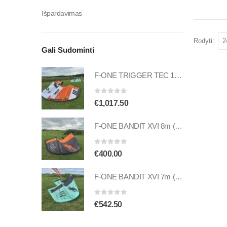
Išpardavimas
Rodyti:
Gali Sudominti
F-ONE TRIGGER TEC 10m (naudotas)
0
out of 5
€
1,017.50
F-ONE BANDIT XVI 8m (naudotas)
0
out of 5
€
400.00
F-ONE BANDIT XVI 7m (naudotas)
0
out of 5
€
542.50