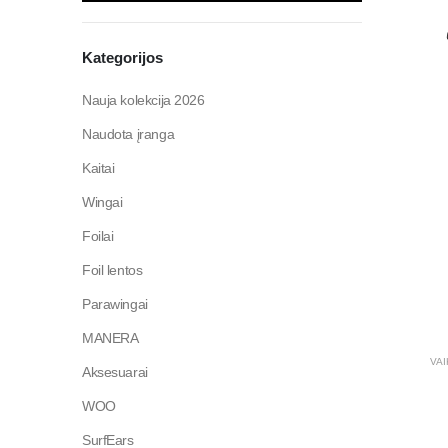
Kategorijos
Nauja kolekcija 2026
Naudota įranga
Kaitai
Wingai
Foilai
Foil lentos
Parawingai
MANERA
VAI
Aksesuarai
WOO
SurfEars