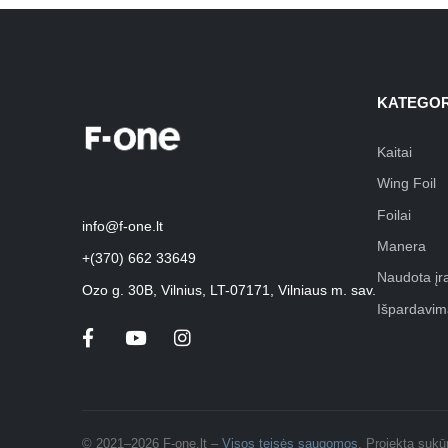
KATEGOR
Kaitai
Wing Foil
Foilai
info@f-one.lt
Manera
+(370) 662 33649
Naudota įr
Ozo g. 30B, Vilnius, LT-07171, Vilniaus m. sav.
Išpardavim
© 2021–2026 F-one.lt –
Visos teisės saugomos
. Projektą suk