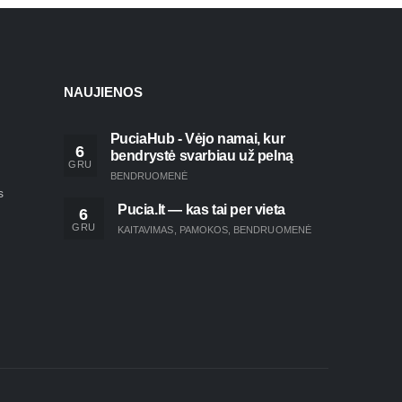
NAUJIENOS
PuciaHub - Vėjo namai, kur
6
bendrystė svarbiau už pelną
GRU
BENDRUOMENĖ
s
Pucia.lt — kas tai per vieta
6
GRU
KAITAVIMAS
,
PAMOKOS
,
BENDRUOMENĖ