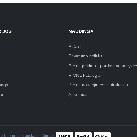
IJOS
NAUDINGA
Pučia.lt
Privatumo politika
Prekių pirkimo - pardavimo taisyklė
F-ONE katalogai
anga
Prekių naudojimosi instrukcijos
as
Apie mus
ūrė
Internetinių puslapių kūrimas
.