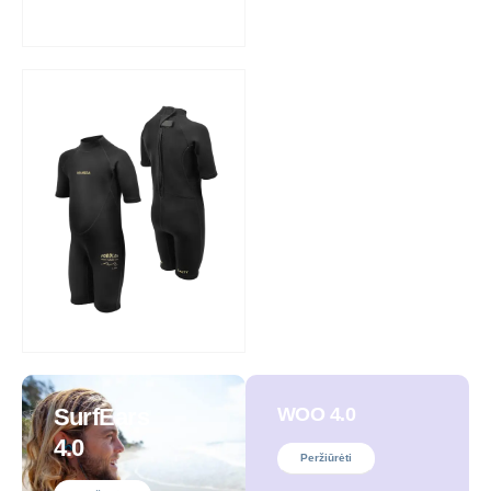
SurfEars
WOO 4.0
4.0
Peržiūrėti