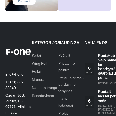
Peržiūrėti
KATEGORIJOS
NAUDINGA
NAUJIENOS
Kaitai
Pučia.lt
PuciaHub 
Vėjo nama
Wing Foil
Privatumo
kur
6
bendrystė
politika
Foilai
GRU
svarbiau 
info@f-one.lt
pelną
Prekių pirkimo -
Manera
+(370) 662
BENDRUOM
pardavimo
Naudota įranga
33649
taisyklės
Pucia.lt —
Ozo g. 30B,
Išpardavimas
kas tai per
F-ONE
6
vieta
Vilnius, LT-
GRU
katalogai
KAITAVIMAS
,
07171, Vilniaus
PAMOKOS
,
m. sav.
Prekių
BENDRUOM