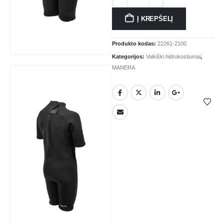
Į KREPŠELĮ
Produkto kodas:
22261-2100
Kategorijos:
Vaikiški hidrokostiumai
,
MANERA