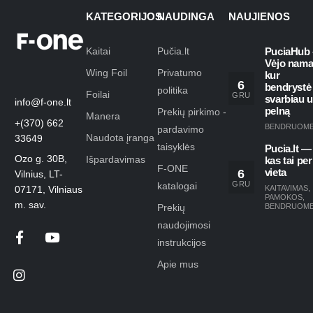
KATEGORIJOS
NAUDINGA
NAUJIENOS
Kaitai
Pučia.lt
PuciaHub 
Vėjo nama
Wing Foil
Privatumo
kur
6
bendrystė
politika
Foilai
GRU
svarbiau 
info@f-one.lt
pelną
Prekių pirkimo -
Manera
+(370) 662
BENDRUOM
pardavimo
Naudota įranga
33649
taisyklės
Pucia.lt —
Ozo g. 30B,
Išpardavimas
kas tai per
F-ONE
6
vieta
Vilnius, LT-
GRU
katalogai
KAITAVIMAS
,
07171, Vilniaus
PAMOKOS
,
m. sav.
Prekių
BENDRUOM
naudojimosi
instrukcijos
Apie mus