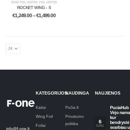
WING FOIL LENTOS
,
FOIL LENTOS
ROCKET WING - S
€
1,249.00
–
€
1,499.00
KATEGORIJOS
NAUDINGA
NAUJIENOS
Kaitai
Pučia.lt
PuciaHub 
Vėjo nama
Wing Foil
Privatumo
kur
6
bendrystė
politika
Foilai
GRU
svarbiau 
info@f-one.lt