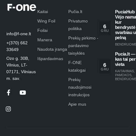
Kaitai
Pučia.lt
PuciaHub 
Vėjo nama
Wing Foil
Privatumo
kur
6
bendrystė
politika
Foilai
GRU
svarbiau 
info@f-one.lt
pelną
Prekių pirkimo -
Manera
+(370) 662
BENDRUOM
pardavimo
Naudota įranga
33649
taisyklės
Pucia.lt —
Ozo g. 30B,
Išpardavimas
kas tai per
F-ONE
6
vieta
Vilnius, LT-
GRU
katalogai
KAITAVIMAS
,
07171, Vilniaus
PAMOKOS
,
m. sav.
Prekių
BENDRUOM
naudojimosi
instrukcijos
Apie mus