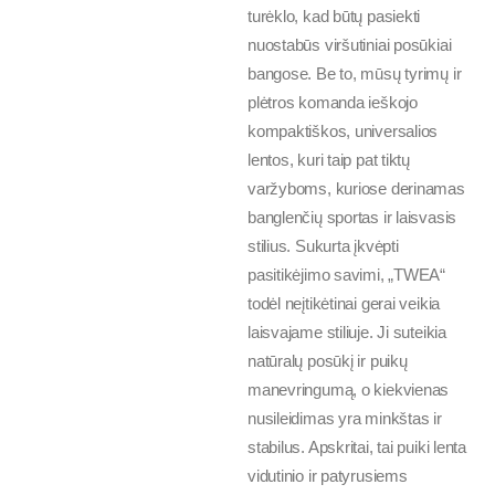
turėklo, kad būtų pasiekti
nuostabūs viršutiniai posūkiai
bangose. Be to, mūsų tyrimų ir
plėtros komanda ieškojo
kompaktiškos, universalios
lentos, kuri taip pat tiktų
varžyboms, kuriose derinamas
banglenčių sportas ir laisvasis
stilius. Sukurta įkvėpti
pasitikėjimo savimi, „TWEA“
todėl neįtikėtinai gerai veikia
laisvajame stiliuje. Ji suteikia
natūralų posūkį ir puikų
manevringumą, o kiekvienas
nusileidimas yra minkštas ir
stabilus. Apskritai, tai puiki lenta
vidutinio ir patyrusiems