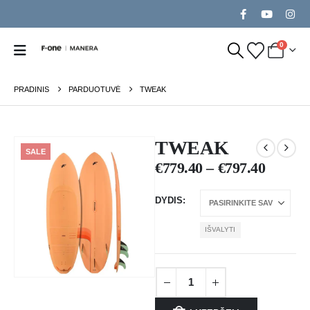
0
PRADINIS
PARDUOTUVĖ
TWEAK
TWEAK
SALE
€
779.40
–
€
797.40
DYDIS
IŠVALYTI