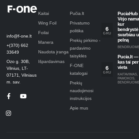
Kaitai
Pučia.lt
PuciaHub 
Vėjo nama
Wing Foil
Privatumo
kur
6
bendrystė
politika
Foilai
GRU
svarbiau 
info@f-one.lt
pelną
Prekių pirkimo -
Manera
+(370) 662
BENDRUOM
pardavimo
Naudota įranga
33649
taisyklės
Pucia.lt —
Ozo g. 30B,
Išpardavimas
kas tai per
F-ONE
6
vieta
Vilnius, LT-
GRU
katalogai
KAITAVIMAS
,
07171, Vilniaus
PAMOKOS
,
m. sav.
Prekių
BENDRUOM
naudojimosi
instrukcijos
Apie mus