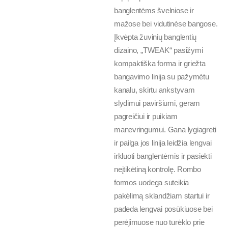
banglentėms švelniose ir
mažose bei vidutinėse bangose.
Įkvėpta žuvinių banglentių
dizaino, „TWEAK“ pasižymi
kompaktiška forma ir griežta
bangavimo linija su pažymėtu
kanalu, skirtu ankstyvam
slydimui paviršiumi, geram
pagreičiui ir puikiam
manevringumui. Gana lygiagreti
ir pailga jos linija leidžia lengvai
irkluoti banglentėmis ir pasiekti
neįtikėtiną kontrolę. Rombo
formos uodega suteikia
pakėlimą sklandžiam startui ir
padeda lengvai posūkiuose bei
perėjimuose nuo turėklo prie