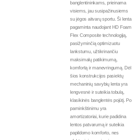
banglentininkams, prieinama
visiems, jau susipažinusiems
su jėgos aitvarų sportu. Ši lenta
pagaminta naudojant HD Foam
Flex Composite technologiją,
pasižyminčią optimizuotu
lankstumu, užtikrinančiu
maksimalų patikimumą,
komfortą ir manevringumą. Dėl
šios konstrukcijos pasiektų
mechaninių savybių lenta yra
lengvesnė ir suteikia tobulą,
klasikinės banglentės pojūtį. Po
paminkštinimu yra
amortizatoriai, kurie padidina
lentos patvarumą ir suteikia
papildomo komforto, nes