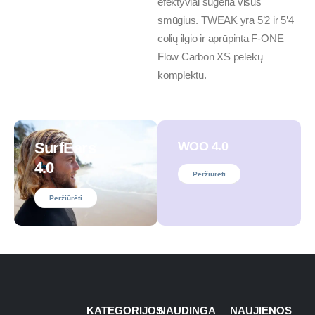
efektyviai sugeria visus
smūgius. TWEAK yra 5’2 ir 5’4
colių ilgio ir aprūpinta F-ONE
Flow Carbon XS pelekų
komplektu.
SurfEars
WOO 4.0
4.0
Peržiūrėti
Peržiūrėti
KATEGORIJOS
NAUDINGA
NAUJIENOS