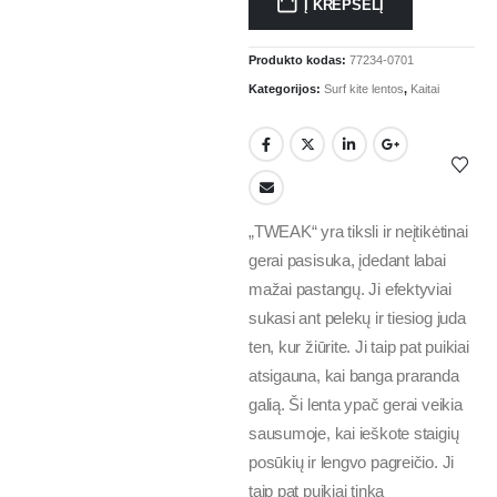
Į KREPŠELĮ
Produkto kodas:
77234-0701
Kategorijos:
Surf kite lentos
,
Kaitai
„TWEAK“ yra tiksli ir neįtikėtinai
gerai pasisuka, įdedant labai
mažai pastangų. Ji efektyviai
sukasi ant pelekų ir tiesiog juda
ten, kur žiūrite. Ji taip pat puikiai
atsigauna, kai banga praranda
galią. Ši lenta ypač gerai veikia
sausumoje, kai ieškote staigių
posūkių ir lengvo pagreičio. Ji
taip pat puikiai tinka