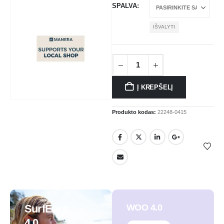
SPALVA
IŠVALYTI
Į KREPŠELĮ
Produkto kodas:
22248-0415
SurfEars
WOO 4.0
4.0