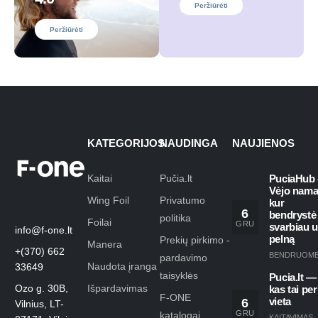
Peržiūrėti
Peržiūrėti
KATEGORIJOS
NAUDINGA
NAUJIENOS
Kaitai
Pučia.lt
PuciaHub 
Vėjo nama
Wing Foil
Privatumo
kur
6
bendrystė
politika
Foilai
GRU
svarbiau 
info@f-one.lt
pelną
Prekių pirkimo -
Manera
+(370) 662
BENDRUOM
pardavimo
Naudota įranga
33649
taisyklės
Pucia.lt —
Ozo g. 30B,
Išpardavimas
kas tai per
F-ONE
6
vieta
Vilnius, LT-
GRU
katalogai
KAITAVIMAS
,