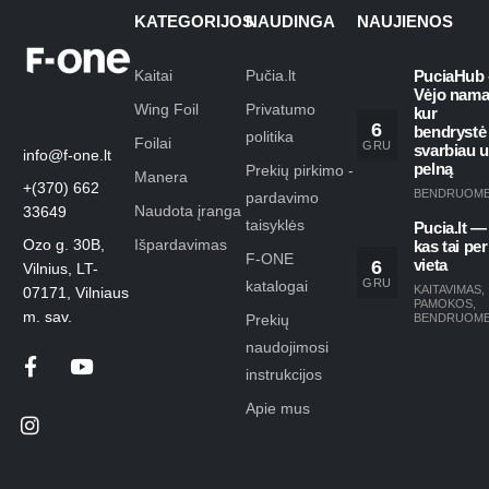
KATEGORIJOS
NAUDINGA
NAUJIENOS
Kaitai
Pučia.lt
PuciaHub 
Vėjo nama
Wing Foil
Privatumo
kur
6
bendrystė
politika
Foilai
GRU
svarbiau 
info@f-one.lt
pelną
Prekių pirkimo -
Manera
+(370) 662
BENDRUOM
pardavimo
Naudota įranga
33649
taisyklės
Pucia.lt —
Ozo g. 30B,
Išpardavimas
kas tai per
F-ONE
6
vieta
Vilnius, LT-
GRU
katalogai
KAITAVIMAS
,
07171, Vilniaus
PAMOKOS
,
m. sav.
Prekių
BENDRUOM
naudojimosi
instrukcijos
Apie mus