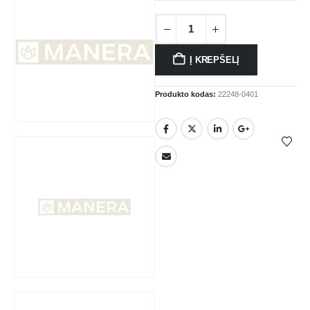
Į KREPŠELĮ
Produkto kodas:
22248-0401