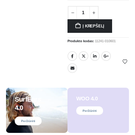
Į KREPŠELĮ
Produkto kodas:
11241-010601
SurfEars
WOO 4.0
4.0
Peržiūrėti
Peržiūrėti