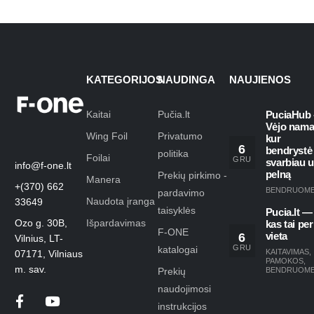
KATEGORIJOS
NAUDINGA
NAUJIENOS
Kaitai
Pučia.lt
PuciaHub 
Vėjo nama
Wing Foil
Privatumo
kur
6
bendrystė
politika
Foilai
GRU
svarbiau 
info@f-one.lt
pelną
Prekių pirkimo -
Manera
+(370) 662
BENDRUOM
pardavimo
Naudota įranga
33649
taisyklės
Pucia.lt —
Ozo g. 30B,
Išpardavimas
kas tai per
F-ONE
6
vieta
Vilnius, LT-
GRU
katalogai
KAITAVIMAS
,
07171, Vilniaus
PAMOKOS
,
m. sav.
Prekių
BENDRUOM
naudojimosi
instrukcijos