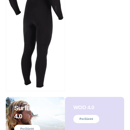
SurfEars
WOO 4.0
4.0
Peržiūrėti
Peržiūrėti