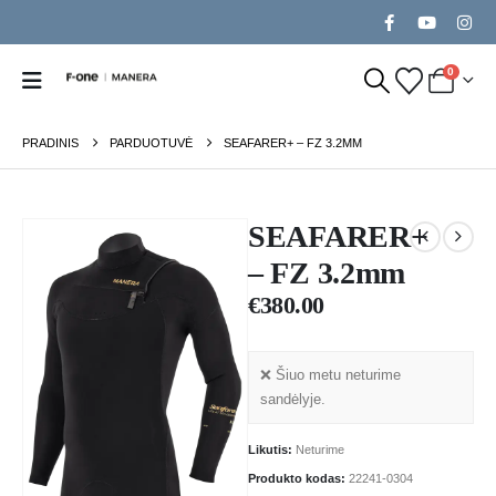
0
PRADINIS
PARDUOTUVĖ
SEAFARER+ – FZ 3.2MM
SEAFARER+
– FZ 3.2mm
€
380.00
❌ Šiuo metu neturime
sandėlyje.
Likutis:
Neturime
Produkto kodas:
22241-0304