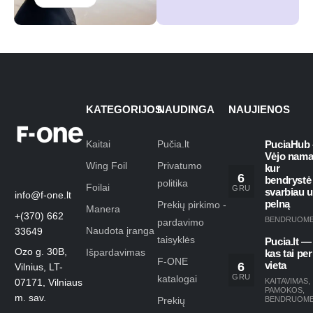
KATEGORIJOS
NAUDINGA
NAUJIENOS
Kaitai
Pučia.lt
PuciaHub 
Vėjo nama
Wing Foil
Privatumo
kur
6
bendrystė
politika
Foilai
GRU
svarbiau 
info@f-one.lt
pelną
Prekių pirkimo -
Manera
+(370) 662
BENDRUOM
pardavimo
Naudota įranga
33649
taisyklės
Pucia.lt —
Ozo g. 30B,
Išpardavimas
kas tai per
F-ONE
6
vieta
Vilnius, LT-
GRU
katalogai
KAITAVIMAS
,
07171, Vilniaus
PAMOKOS
,
m. sav.
Prekių
BENDRUOM