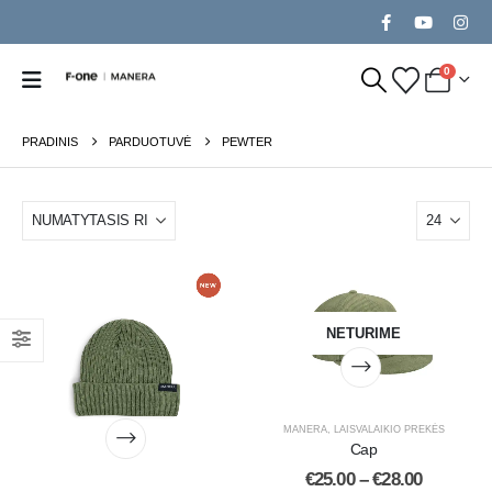
0
PRADINIS
PARDUOTUVĖ
PEWTER
NETURIME
MANERA
,
LAISVALAIKIO PREKĖS
Cap
€
25.00
–
€
28.00