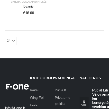
MANERA
,
LAISVALAIKIO PREKĖS
Beanie
€
18.00
KATEGORIJOS
NAUDINGA
NAUJIENOS
Kaitai
Pučia.lt
PuciaHub 
Vėjo nama
Wing Foil
Privatumo
kur
6
bendrystė
politika
Foilai
GRU
svarbiau 
info@f-one.lt