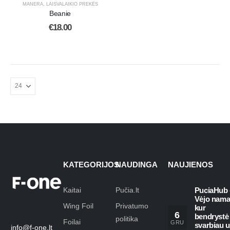
MANERA
,
LAISVALAIKIO PREKĖS
Beanie
€
18.00
KATEGORIJOS
NAUDINGA
NAUJIENOS
Kaitai
Pučia.lt
PuciaHub 
Vėjo nama
Wing Foil
Privatumo
kur
6
bendrystė
politika
Foilai
GRU
svarbiau 
info@f-one.lt