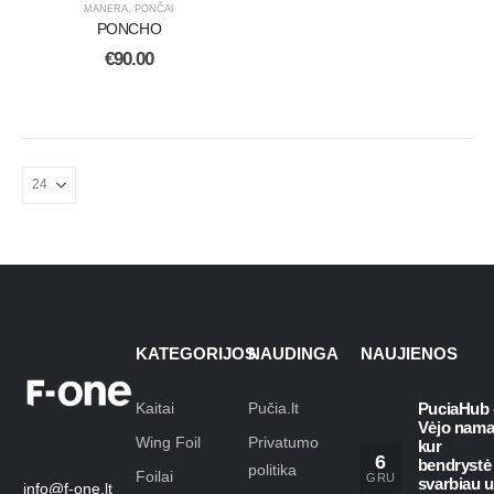
MANERA
,
PONČAI
PONCHO
€
90.00
KATEGORIJOS
NAUDINGA
NAUJIENOS
Kaitai
Pučia.lt
PuciaHub 
Vėjo nama
Wing Foil
Privatumo
kur
6
bendrystė
politika
Foilai
GRU
svarbiau 
info@f-one.lt