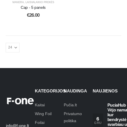
MANERA
,
LAISVALAIKIO PREKĖS
Cap - 5 panels
€
26.00
KATEGORIJOS
NAUDINGA
NAUJIENOS
Kaitai
Pučia.lt
PuciaHub 
Vėjo nama
Wing Foil
Privatumo
kur
6
bendrystė
politika
Foilai
GRU
svarbiau 
info@f-one.lt