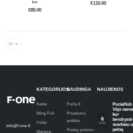
toe
€
110.00
€
85.00
KATEGORIJOS
NAUDINGA
NAUJIENOS
Kaitai
Pučia.lt
PuciaHub 
Vėjo nama
Wing Foil
Privatumo
kur
6
bendrystė
politika
Foilai
GRU
svarbiau 
info@f-one.lt
pelną
Prekių pirkimo -
Manera