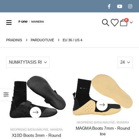
0
PRADINIS
PARDUOTUVĖ
EU 36 / US 4
NEOPRENO BATAI/AVALYNĖ
,
MANERA
MAGMA Boots 7mm - Round
NEOPRENO BATAI/AVALYNĖ
,
MANERA
toe
X10D Boots 3mm - Round