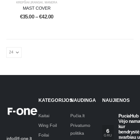
KREPŠIAI ĮRANGAI
,
MANERA
MAST COVER
€
35.00
–
€
42.00
KATEGORIJOS
NAUDINGA
NAUJIENOS
Kaitai
Pučia.lt
PuciaHub 
Vėjo nama
Wing Foil
Privatumo
kur
6
bendrystė
politika
Foilai
GRU
svarbiau 
info@f-one.lt