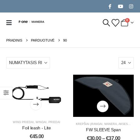
0
PRADINIS
PARDUOTUVĖ
90
WING PRIEDAI
,
WINGAI
,
PRIEDAI
KREPŠIAI ĮRANGAI
,
MANERA
,
AKSESUARAI
Foil leash - Lite
FW SLEEVE Span
€
45.00
€
30.00
–
€
37.00