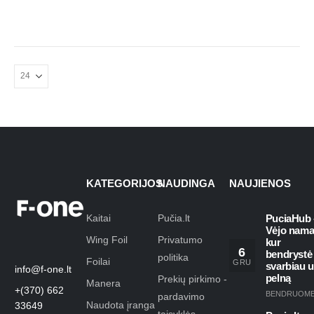
KATEGORIJOS
NAUDINGA
NAUJIENOS
Kaitai
Pučia.lt
PuciaHub 
Vėjo nama
Wing Foil
Privatumo
kur
6
bendrystė
politika
Foilai
GRU
svarbiau 
info@f-one.lt
pelną
Prekių pirkimo -
Manera
+(370) 662
BENDRUOM
pardavimo
Naudota įranga
33649
taisyklės