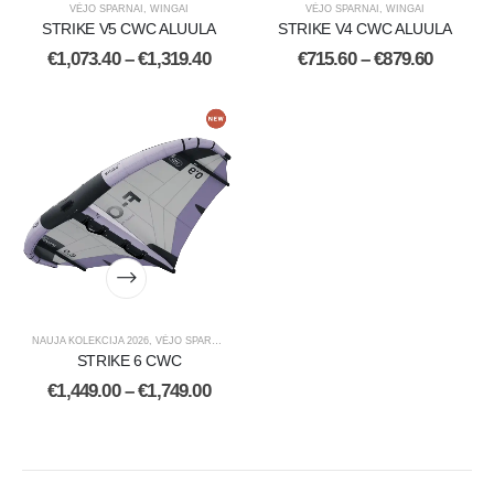
VĖJO SPARNAI
,
WINGAI
VĖJO SPARNAI
,
WINGAI
STRIKE V5 CWC ALUULA
STRIKE V4 CWC ALUULA
€
1,073.40
–
€
1,319.40
€
715.60
–
€
879.60
NAUJA KOLEKCIJA 2026
,
VĖJO SPARNAI
,
WINGAI
STRIKE 6 CWC
€
1,449.00
–
€
1,749.00