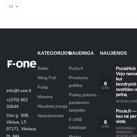
KATEGORIJOS
NAUDINGA
NAUJIENOS
Kaitai
Pučia.lt
PuciaHub 
Vėjo nama
Wing Foil
Privatumo
kur
6
bendrystė
politika
Foilai
GRU
svarbiau 
info@f-one.lt
pelną
Prekių pirkimo -
Manera
+(370) 662
BENDRUOM
pardavimo
Naudota įranga
33649
taisyklės
Pucia.lt —
Ozo g. 30B,
Išpardavimas
kas tai per
F-ONE
6
vieta
Vilnius, LT-
GRU
katalogai
KAITAVIMAS
,
07171, Vilniaus
PAMOKOS
,
m. sav.
Prekių
BENDRUOM