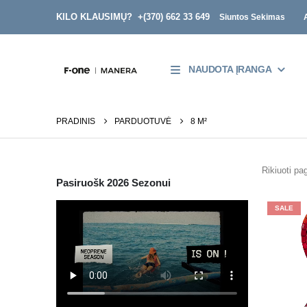
KILO KLAUSIMŲ? +
(370) 662 33 649
Siuntos Sekimas
NAUDOTA ĮRANGA
PRADINIS
PARDUOTUVĖ
8 M²
Rikiuoti pag
Pasiruošk 2026 Sezonui
SALE