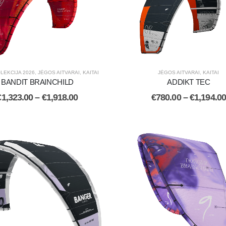
LEKCIJA 2026
,
JĖGOS AITVARAI
,
KAITAI
JĖGOS AITVARAI
,
KAITAI
BANDIT BRAINCHILD
ADDIKT TEC
€
1,323.00
–
€
1,918.00
€
780.00
–
€
1,194.00