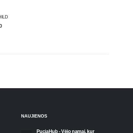
HILD
0
NAUJIENOS
PuciaHub - Vėjo namai, kur