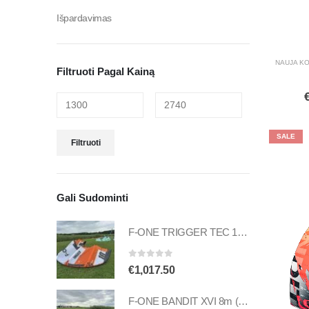
Išpardavimas
NAUJA KO
Filtruoti Pagal Kainą
SALE
Filtruoti
Gali Sudominti
F-ONE TRIGGER TEC 10m (naudotas)
0
out of 5
€
1,017.50
F-ONE BANDIT XVI 8m (naudotas)