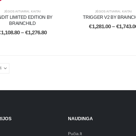
JĖGOS AITVARAI
,
KAITAI
JĖGOS AITVARAI
,
KAITAI
DIT LIMITED EDITION BY
TRIGGER V2 BY BRAINC
BRAINCHILD
€
1,281.00
–
€
1,743.0
€
1,108.80
–
€
1,276.80
IJOS
NAUDINGA
Pučia.lt