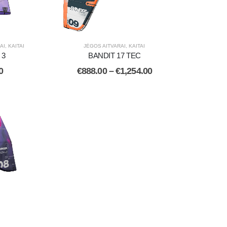
AI
,
KAITAI
JĖGOS AITVARAI
,
KAITAI
 3
BANDIT 17 TEC
0
€
888.00
–
€
1,254.00