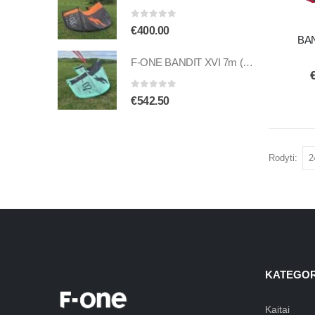
0
out of 5
€
400.00
BAN
F-ONE BANDIT XVI 7m (naudotas)
0
out of 5
€
542.50
Rodyti:
KATEGOR
Kaitai