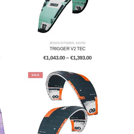
JĖGOS AITVARAI
,
KAITAI
TRIGGER V2 TEC
€
1,043.00
–
€
1,393.00
SALE