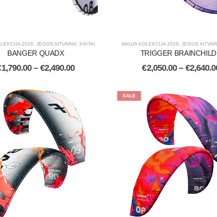
LEKCIJA 2026
,
JĖGOS AITVARAI
,
KAITAI
NAUJA KOLEKCIJA 2026
,
JĖGOS AITVAR
BANGER QUADX
TRIGGER BRAINCHILD
€
1,790.00
–
€
2,490.00
€
2,050.00
–
€
2,640.0
SALE