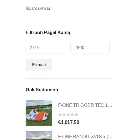
Išpardavimas
Filtruoti Pagal Kainą
Filtruoti
Gali Sudominti
F-ONE TRIGGER TEC 10m (naudotas)
0
out of 5
€
1,017.50
F-ONE BANDIT XVI 8m (naudotas)