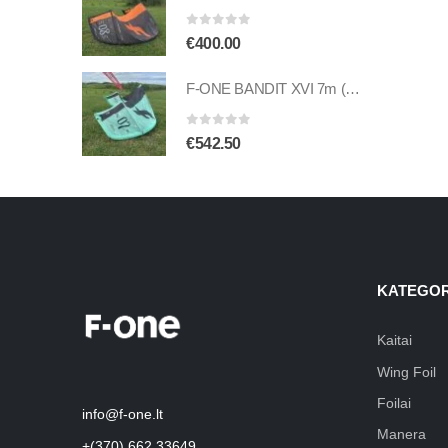
0
out of 5
€
400.00
F-ONE BANDIT XVI 7m (naudotas)
0
out of 5
€
542.50
KATEGOR
Kaitai
Wing Foil
Foilai
info@f-one.lt
Manera
+(370) 662 33649