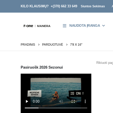
KILO KLAUSIMŲ? +
(370) 662 33 649
Siuntos Sekimas
NAUDOTA ĮRANGA
PRADINIS
PARDUOTUVĖ
7'8 X 16''
Rikiuoti pag
Pasiruošk 2026 Sezonui