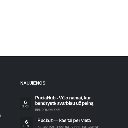
NAUJIENOS
PuciaHub - Vėjo namai, kur
6
bendrystė svarbiau už pelną
GRU
BENDRUOMENĖ
s
Pucia.lt — kas tai per vieta
6
GRU
KAITAVIMAS
,
PAMOKOS
,
BENDRUOMENĖ