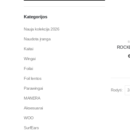
Kategorijos
Nauja kolekcija 2026
Naudota įranga
S
ROCK
Kaitai
Wingai
Foilai
Foil lentos
Parawingai
Rodyti:
MANERA
Aksesuarai
WOO
SurfEars