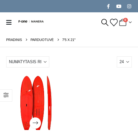
0
PRADINIS
PARDUOTUVĖ
7'5 X 21''