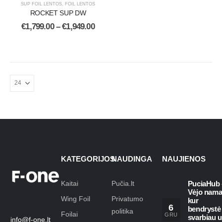
SUP FOIL LENTOS
,
FOIL LENTOS
ROCKET SUP DW
€
1,799.00
–
€
1,949.00
KATEGORIJOS
NAUDINGA
NAUJIENOS
Kaitai
Pučia.lt
PuciaHub 
Vėjo nama
Wing Foil
Privatumo
kur
6
bendrystė
politika
Foilai
GRU
svarbiau 
info@f-one.lt