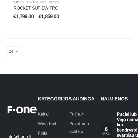
SUP FOIL LENTOS
,
FOIL LENTOS
ROCKET SUP DW PRO
€
1,799.00
–
€
1,859.00
KATEGORIJOS
NAUDINGA
NAUJIENOS
Kaitai
Pučia.lt
PuciaHub 
Vėjo nama
Wing Foil
Privatumo
kur
6
bendrystė
politika
Foilai
GRU
svarbiau 
info@f-one.lt