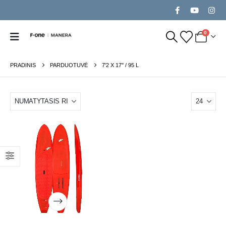
0
PRADINIS
PARDUOTUVĖ
7'2 X 17'' / 95 L