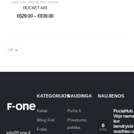
WING FOIL LENTOS
,
FOIL LENTOS
ROCKET AIR
€
629.00
–
€
939.00
KATEGORIJOS
NAUDINGA
NAUJIENOS
Kaitai
Pučia.lt
PuciaHub 
Vėjo nama
Wing Foil
Privatumo
kur
6
bendrystė
politika
Foilai
GRU
svarbiau 
info@f-one.lt