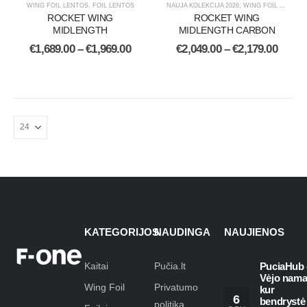
WING FOIL LENTOS
,
FOIL LENTOS
NAUJA KOLEKCIJA 2026
,
WING FOIL LENTOS
ROCKET WING
ROCKET WING
MIDLENGTH
MIDLENGTH CARBON
€
1,689.00
–
€
1,969.00
€
2,049.00
–
€
2,179.00
KATEGORIJOS
NAUDINGA
NAUJIENOS
Kaitai
Pučia.lt
PuciaHub 
Vėjo nama
Wing Foil
Privatumo
kur
6
bendrystė
politika