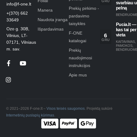
Foilai
GRU
svarbiau 
info@f-one.lt
pelną
Prekių pirkimo -
Manera
+(370) 662
BENDRUOM
pardavimo
Naudota įranga
33649
taisyklės
Pucia.lt —
Ozo g. 30B,
Išpardavimas
kas tai per
F-ONE
6
vieta
Vilnius, LT-
GRU
katalogai
KAITAVIMAS
,
07171, Vilniaus
PAMOKOS
,
m. sav.
Prekių
BENDRUOM
naudojimosi
instrukcijos
Apie mus
© 2021–2026 F-one.lt –
Visos teisės saugomos
. Projektą sukūrė
Internetinių puslapių kūrimas
.