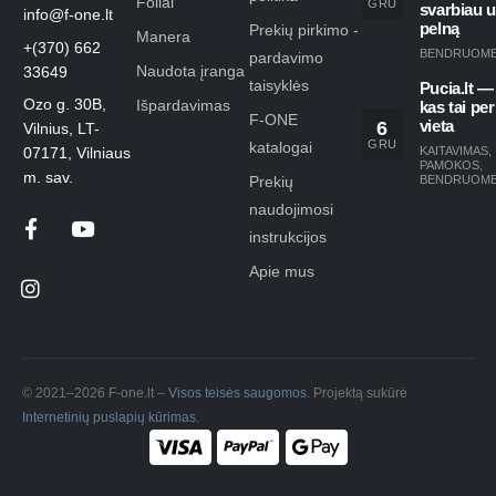
Foilai
GRU
svarbiau 
info@f-one.lt
pelną
Prekių pirkimo -
Manera
+(370) 662
BENDRUOM
pardavimo
Naudota įranga
33649
taisyklės
Pucia.lt —
Ozo g. 30B,
Išpardavimas
kas tai per
F-ONE
6
vieta
Vilnius, LT-
GRU
katalogai
KAITAVIMAS
,
07171, Vilniaus
PAMOKOS
,
m. sav.
Prekių
BENDRUOM
naudojimosi
instrukcijos
Apie mus
© 2021–2026 F-one.lt –
Visos teisės saugomos
. Projektą sukūrė
Internetinių puslapių kūrimas
.