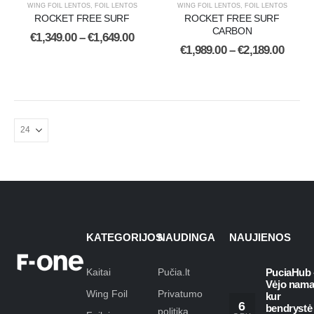
WING FOIL LENTOS
,
FOIL LENTOS
WING FOIL LENTOS
,
FOIL LENTOS
ROCKET FREE SURF
ROCKET FREE SURF
CARBON
€
1,349.00
–
€
1,649.00
€
1,989.00
–
€
2,189.00
KATEGORIJOS
NAUDINGA
NAUJIENOS
Kaitai
Pučia.lt
PuciaHub 
Vėjo nama
Wing Foil
Privatumo
kur
6
bendrystė
politika