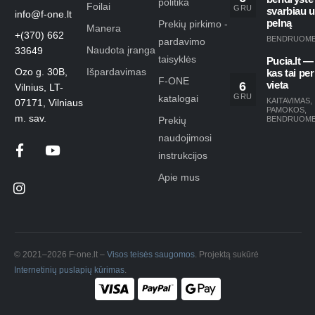
politika
Foilai
GRU
svarbiau 
info@f-one.lt
pelną
Prekių pirkimo -
Manera
+(370) 662
BENDRUOM
pardavimo
Naudota įranga
33649
taisyklės
Pucia.lt —
Ozo g. 30B,
Išpardavimas
kas tai per
F-ONE
6
vieta
Vilnius, LT-
GRU
katalogai
KAITAVIMAS
,
07171, Vilniaus
PAMOKOS
,
m. sav.
Prekių
BENDRUOM
naudojimosi
instrukcijos
Apie mus
© 2021–2026 F-one.lt –
Visos teisės saugomos
. Projektą sukūrė
Internetinių puslapių kūrimas
.