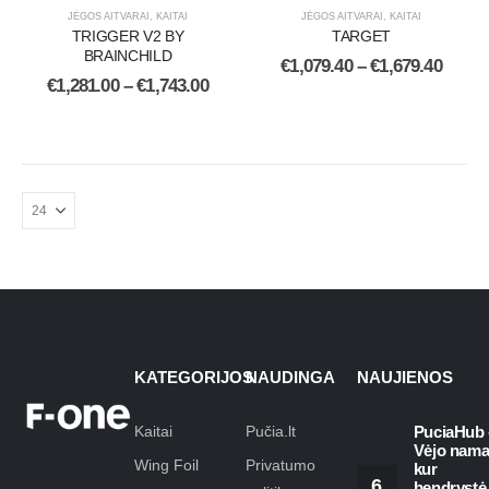
JĖGOS AITVARAI
,
KAITAI
JĖGOS AITVARAI
,
KAITAI
TRIGGER V2 BY
TARGET
BRAINCHILD
€
1,079.40
–
€
1,679.40
€
1,281.00
–
€
1,743.00
KATEGORIJOS
NAUDINGA
NAUJIENOS
Kaitai
Pučia.lt
PuciaHub 
Vėjo nama
Wing Foil
Privatumo
kur
6
bendrystė