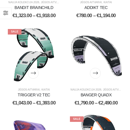
NAUJA KOLEKCIJA 2026
,
JĖGOS AITVARAI
,
KAITAI
JĖGOS AITVARAI
,
KAITAI
BANDIT BRAINCHILD
ADDIKT TEC
€
1,323.00
–
€
1,918.00
€
780.00
–
€
1,194.00
SALE
JĖGOS AITVARAI
,
KAITAI
NAUJA KOLEKCIJA 2026
,
JĖGOS AITVARAI
,
KA
TRIGGER V2 TEC
BANGER QUADX
€
1,043.00
–
€
1,393.00
€
1,790.00
–
€
2,490.00
SALE