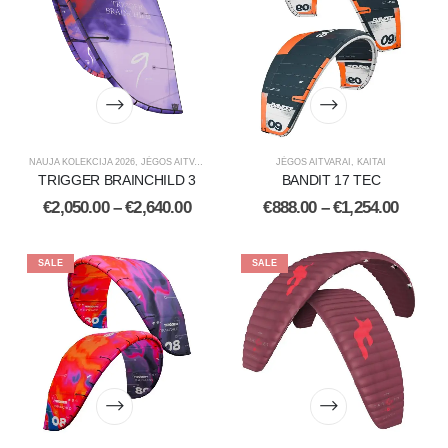
NAUJA KOLEKCIJA 2026
,
JĖGOS AITVARAI
,
KAITAI
JĖGOS AITVARAI
,
KAITAI
TRIGGER BRAINCHILD 3
BANDIT 17 TEC
€
2,050.00
–
€
2,640.00
€
888.00
–
€
1,254.00
SALE
SALE