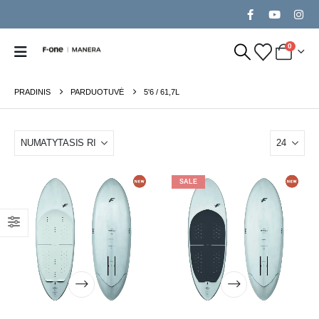
0
PRADINIS
PARDUOTUVĖ
5'6 / 61,7L
SALE