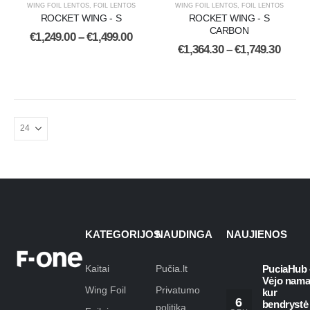
WING FOIL LENTOS
,
FOIL LENTOS
WING FOIL LENTOS
,
FOIL LENTOS
ROCKET WING - S
ROCKET WING - S
CARBON
€
1,249.00
–
€
1,499.00
€
1,364.30
–
€
1,749.30
KATEGORIJOS
NAUDINGA
NAUJIENOS
Kaitai
Pučia.lt
PuciaHub 
Vėjo nama
Wing Foil
Privatumo
kur
6
bendrystė
politika