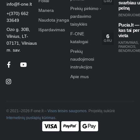
Foilai
GRU
svarbiau 
info@f-one.lt
pelną
Prekių pirkimo -
Manera
+(370) 662
BENDRUOM
pardavimo
Naudota įranga
33649
taisyklės
Pucia.lt —
Ozo g. 30B,
Išpardavimas
kas tai per
F-ONE
6
vieta
Vilnius, LT-
GRU
katalogai
KAITAVIMAS
,
07171, Vilniaus
PAMOKOS
,
m. sav.
Prekių
BENDRUOM
naudojimosi
instrukcijos
Apie mus
© 2021–2026 F-one.lt –
Visos teisės saugomos
. Projektą sukūrė
Internetinių puslapių kūrimas
.