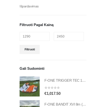
Išpardavimas
Filtruoti Pagal Kainą
Filtruoti
Gali Sudominti
F-ONE TRIGGER TEC 10m (naudotas)
0
out of 5
€
1,017.50
F-ONE BANDIT XVI 8m (naudotas)