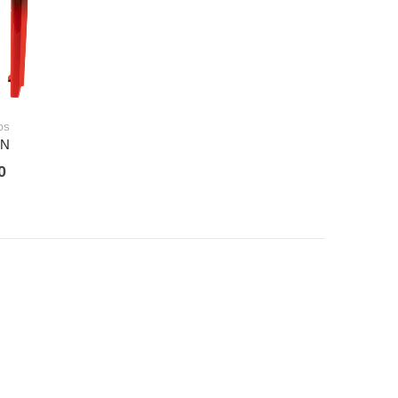
OS
ON
0