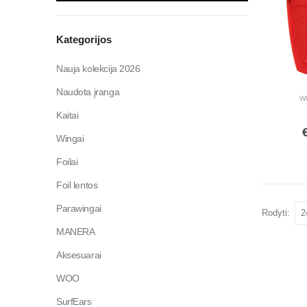
Kategorijos
Nauja kolekcija 2026
Naudota įranga
W
Kaitai
Wingai
Foilai
Foil lentos
Parawingai
Rodyti:
MANERA
Aksesuarai
WOO
SurfEars