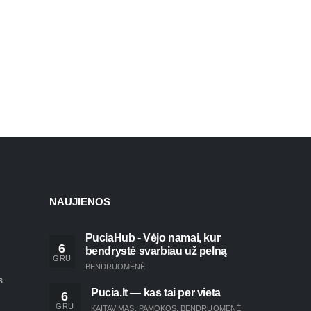
NAUJIENOS
PuciaHub - Vėjo namai, kur
6
bendrystė svarbiau už pelną
GRU
BENDRUOMENĖ
s
Pucia.lt — kas tai per vieta
6
GRU
KAITAVIMAS
,
PAMOKOS
,
BENDRUOMENĖ