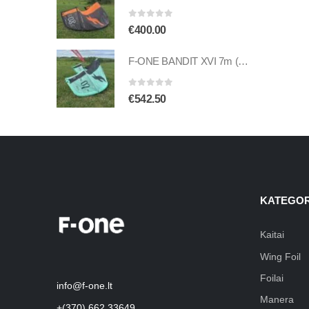
0
out of 5
€
400.00
F-ONE BANDIT XVI 7m (naudotas)
0
out of 5
€
542.50
KATEGOR
Kaitai
Wing Foil
Foilai
info@f-one.lt
Manera
+(370) 662 33649