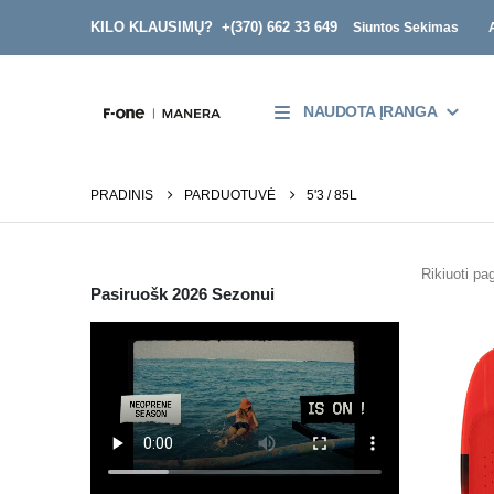
KILO KLAUSIMŲ? +
(370) 662 33 649
Siuntos Sekimas
NAUDOTA ĮRANGA
PRADINIS
PARDUOTUVĖ
5'3 / 85L
Rikiuoti pag
Pasiruošk 2026 Sezonui