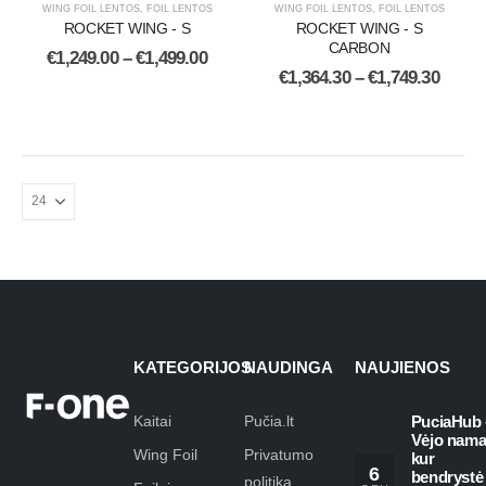
WING FOIL LENTOS
,
FOIL LENTOS
WING FOIL LENTOS
,
FOIL LENTOS
ROCKET WING - S
ROCKET WING - S
CARBON
€
1,249.00
–
€
1,499.00
€
1,364.30
–
€
1,749.30
KATEGORIJOS
NAUDINGA
NAUJIENOS
Kaitai
Pučia.lt
PuciaHub 
Vėjo nama
Wing Foil
Privatumo
kur
6
bendrystė
politika