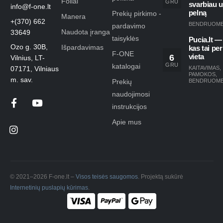
Foilai
GRU
svarbiau 
info@f-one.lt
pelną
Prekių pirkimo -
Manera
+(370) 662
BENDRUOM
pardavimo
Naudota įranga
33649
taisyklės
Pucia.lt —
Ozo g. 30B,
Išpardavimas
kas tai per
F-ONE
6
vieta
Vilnius, LT-
GRU
katalogai
KAITAVIMAS
,
07171, Vilniaus
PAMOKOS
,
m. sav.
Prekių
BENDRUOM
naudojimosi
instrukcijos
Apie mus
© 2021–2026 F-one.lt –
Visos teisės saugomos
. Projektą sukūrė
Internetinių puslapių kūrimas
.