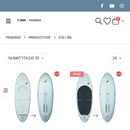
0
PRADINIS
PARDUOTUVĖ
5'10 / 80L
SALE