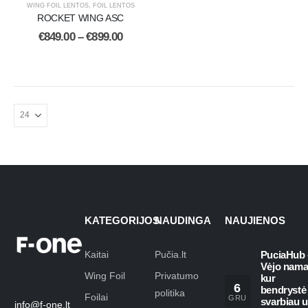
WING FOIL LENTOS
,
FOIL LENTOS
ROCKET WING ASC
€
849.00
–
€
899.00
KATEGORIJOS
NAUDINGA
NAUJIENOS
Kaitai
Pučia.lt
PuciaHub 
Vėjo nama
Wing Foil
Privatumo
kur
6
bendrystė
politika
Foilai
GRU
svarbiau 
info@f-one.lt