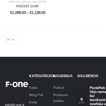
SURF FOIL LENTOS
,
FOIL LENTOS
ROCKET SURF
€
1,089.00
–
€
1,139.00
KATEGORIJOS
NAUDINGA
NAUJIENOS
Kaitai
Pučia.lt
PuciaHub 
Vėjo nama
Wing Foil
Privatumo
kur
6
bendrystė
politika
Foilai
GRU
svarbiau 
info@f-one.lt