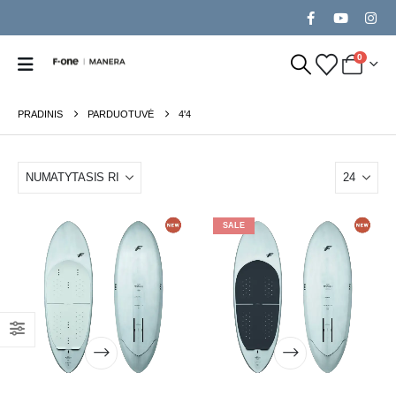
0
PRADINIS
PARDUOTUVĖ
4'4
SALE