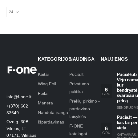
KATEGORIJOS
NAUDINGA
NAUJIENOS
Kaitai
Pučia.lt
PuciaHub 
Vėjo nama
Wing Foil
Privatumo
kur
6
bendrystė
politika
Foilai
GRU
svarbiau 
info@f-one.lt
pelną
Prekių pirkimo -
Manera
+(370) 662
BENDRUOM
pardavimo
Naudota įranga
33649
taisyklės
Pucia.lt —
Ozo g. 30B,
Išpardavimas
kas tai per
F-ONE
6
vieta
Vilnius, LT-
GRU
katalogai
KAITAVIMAS
,
07171, Vilniaus