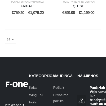
POCKET WINGAI
,
PARAWINGAI
POCKET WINGAI
,
PARAWINGAI
FRIGATE
QUEST
€
759.20
–
€
1,079.20
€
899.00
–
€
1,199.00
KATEGORIJOS
NAUDINGA
NAUJIENOS
Kaitai
Pučia.lt
PuciaHub 
Vėjo nama
Wing Foil
Privatumo
kur
6
bendrystė
politika
Foilai
GRU
svarbiau 
info@f-one.lt