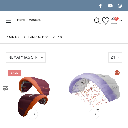
0
PRADINIS
PARDUOTUVĖ
4.0
SALE