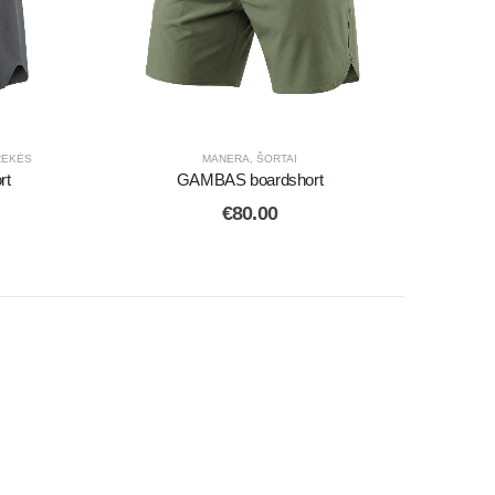
REKĖS
MANERA
,
ŠORTAI
rt
GAMBAS boardshort
€
80.00