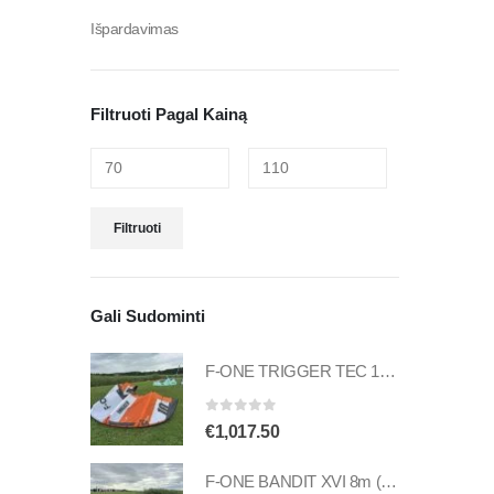
Išpardavimas
Filtruoti Pagal Kainą
Filtruoti
Gali Sudominti
F-ONE TRIGGER TEC 10m (naudotas)
0
out of 5
€
1,017.50
F-ONE BANDIT XVI 8m (naudotas)