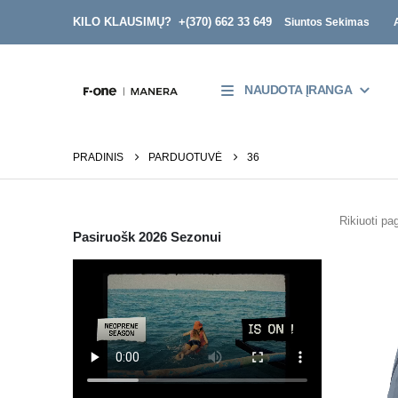
KILO KLAUSIMŲ? +
(370) 662 33 649
Siuntos Sekimas
NAUDOTA ĮRANGA
PRADINIS
PARDUOTUVĖ
36
Rikiuoti pag
Pasiruošk 2026 Sezonui