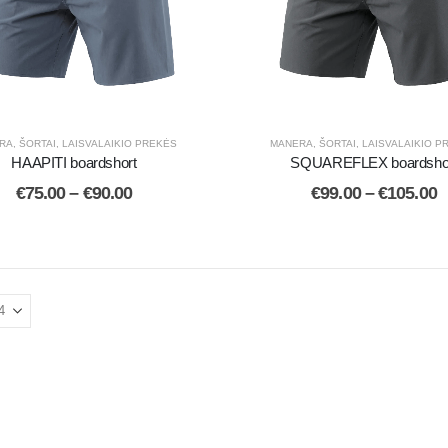
RA
,
ŠORTAI
,
LAISVALAIKIO PREKĖS
MANERA
,
ŠORTAI
,
LAISVALAIKIO P
HAAPITI boardshort
SQUAREFLEX boardsho
€
75.00
–
€
90.00
€
99.00
–
€
105.00