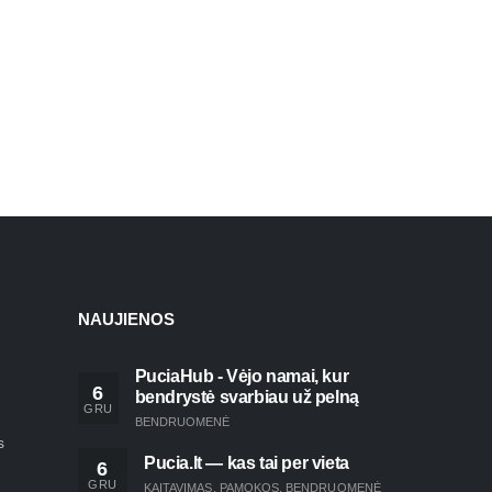
NAUJIENOS
PuciaHub - Vėjo namai, kur
6
bendrystė svarbiau už pelną
GRU
BENDRUOMENĖ
s
Pucia.lt — kas tai per vieta
6
GRU
KAITAVIMAS
,
PAMOKOS
,
BENDRUOMENĖ