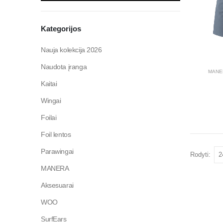
Kategorijos
Nauja kolekcija 2026
Naudota įranga
MANE
Kaitai
Wingai
Foilai
Foil lentos
Parawingai
Rodyti:
MANERA
Aksesuarai
WOO
SurfEars