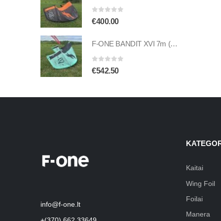
0
out of 5
€
400.00
F-ONE BANDIT XVI 7m (naudotas)
0
out of 5
€
542.50
KATEGOR
Kaitai
Wing Foil
Foilai
info@f-one.lt
Manera
+(370) 662 33649