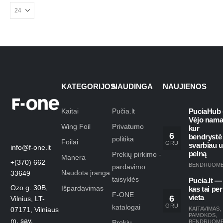
KATEGORIJOS
NAUDINGA
NAUJIENOS
Kaitai
Pučia.lt
PuciaHub 
Vėjo nama
Wing Foil
Privatumo
kur
6
bendrystė
politika
Foilai
GRU
svarbiau 
info@f-one.lt
pelną
Prekių pirkimo -
Manera
+(370) 662
BENDRUOM
pardavimo
Naudota įranga
33649
taisyklės
Pucia.lt —
Ozo g. 30B,
Išpardavimas
kas tai per
F-ONE
6
vieta
Vilnius, LT-
GRU
katalogai
KAITAVIMAS
,
07171, Vilniaus
PAMOKOS
,
m. sav.
Prekių
BENDRUOM