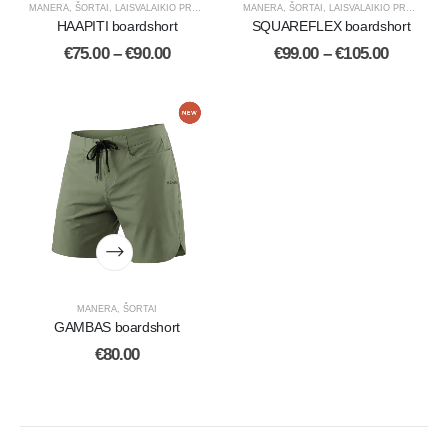
MANERA
,
ŠORTAI
,
LAISVALAIKIO PREKĖS
MANERA
,
ŠORTAI
,
LAISVALAIKIO PREKĖS
HAAPITI boardshort
SQUAREFLEX boardshort
€
75.00
–
€
90.00
€
99.00
–
€
105.00
MANERA
,
ŠORTAI
GAMBAS boardshort
€
80.00