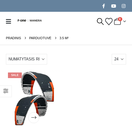
0
PRADINIS
PARDUOTUVĖ
3.5 M²
SALE