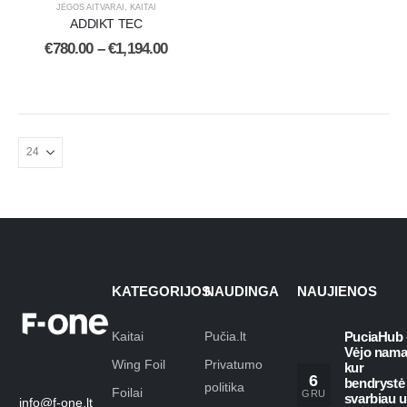
JĖGOS AITVARAI
,
KAITAI
ADDIKT TEC
€
780.00
–
€
1,194.00
KATEGORIJOS
NAUDINGA
NAUJIENOS
Kaitai
Pučia.lt
PuciaHub 
Vėjo nama
Wing Foil
Privatumo
kur
6
bendrystė
politika
Foilai
GRU
svarbiau 
info@f-one.lt