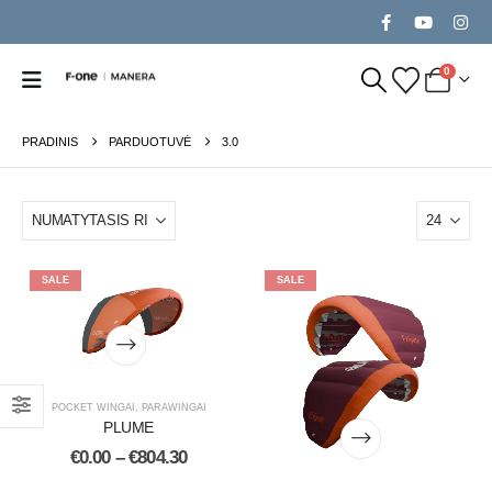
0
PRADINIS
PARDUOTUVĖ
3.0
SALE
SALE
POCKET WINGAI
,
PARAWINGAI
PLUME
€
0.00
–
€
804.30