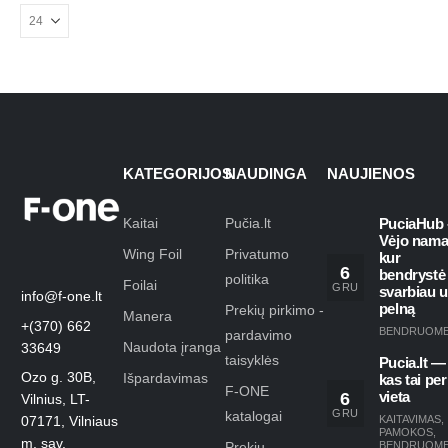
KATEGORIJOS
NAUDINGA
NAUJIENOS
Kaitai
Pučia.lt
PuciaHub 
Vėjo nama
Wing Foil
Privatumo
kur
6
bendrystė
politika
Foilai
GRU
svarbiau 
info@f-one.lt
pelną
Prekių pirkimo -
Manera
+(370) 662
BENDRUOM
pardavimo
Naudota įranga
33649
taisyklės
Pucia.lt —
Ozo g. 30B,
Išpardavimas
kas tai per
F-ONE
6
vieta
Vilnius, LT-
GRU
katalogai
KAITAVIMAS
,
07171, Vilniaus
PAMOKOS
,
m. sav.
Prekių
BENDRUOM