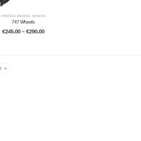
KREPŠIAI ĮRANGAI
,
MANERA
747 Wheels
€
245.00
–
€
290.00