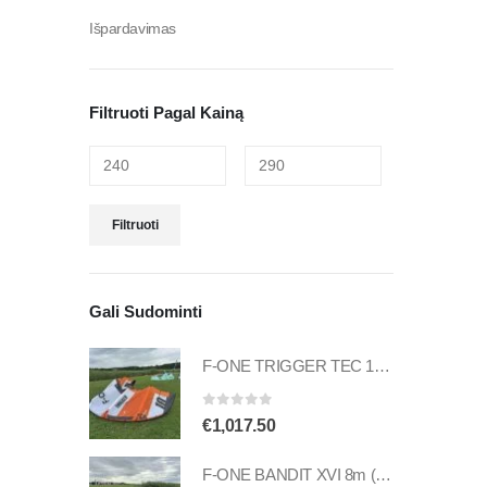
Išpardavimas
Filtruoti Pagal Kainą
Filtruoti
Gali Sudominti
F-ONE TRIGGER TEC 10m (naudotas)
0
out of 5
€
1,017.50
F-ONE BANDIT XVI 8m (naudotas)