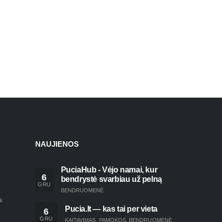
NAUJIENOS
PuciaHub - Vėjo namai, kur
6
bendrystė svarbiau už pelną
GRU
BENDRUOMENĖ
s
Pucia.lt — kas tai per vieta
6
GRU
KAITAVIMAS
,
PAMOKOS
,
BENDRUOMENĖ