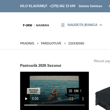
KILO KLAUSIMŲ? +
(370) 662 33 649
Siuntos Sekimas
NAUDOTA ĮRANGA
PRADINIS
PARDUOTUVĖ
220X30X60
Rikiuoti pag
Pasiruošk 2026 Sezonui