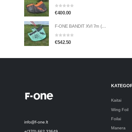
0
out of 5
€
400.00
F-ONE BANDIT XVI 7m (naudotas)
0
out of 5
€
542.50
KATEGOR
Kaitai
Wing Foil
Foilai
info@f-one.lt
Manera
+(370) 662 33649