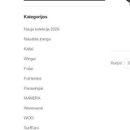
Kategorijos
Nauja kolekcija 2026
Naudota įranga
Kaitai
Wingai
Rodyti:
Foilai
Foil lentos
Parawingai
MANERA
Aksesuarai
WOO
SurfEars